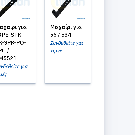
αχαίρι για
Μαχαίρι για
3PB-SPK-
55 / 534
K-SPK-PO-
Συνδεθείτε για
PO /
τιμές
M5521
νδεθείτε για
μές