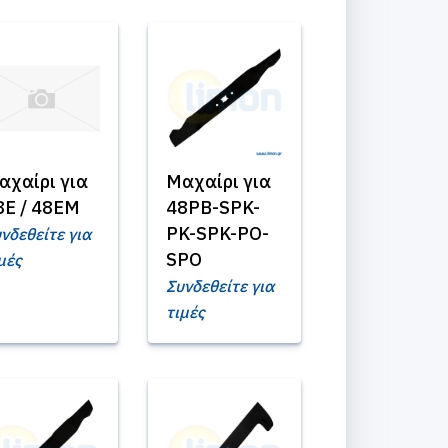
αχαίρι για
Μαχαίρι για
8E / 48EM
48PB-SPK-
PK-SPK-PO-
νδεθείτε για
SPO
μές
Συνδεθείτε για
τιμές