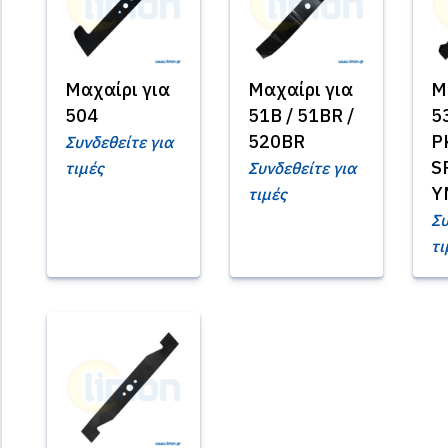
Μαχαίρι για
Μαχαίρι για
Μ
504
51B / 51BR /
5
520BR
P
Συνδεθείτε για
S
τιμές
Συνδεθείτε για
Y
τιμές
Συ
τι