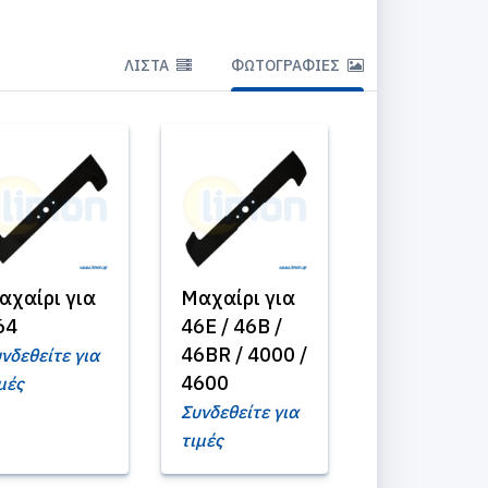
ΛΊΣΤΑ
ΦΩΤΟΓΡΑΦΊΕΣ
αχαίρι για
Μαχαίρι για
64
46E / 46B /
46BR / 4000 /
νδεθείτε για
4600
μές
Συνδεθείτε για
τιμές