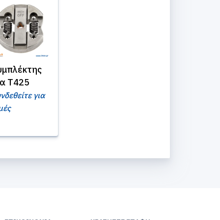
υμπλέκτης
ια T425
νδεθείτε για
μές