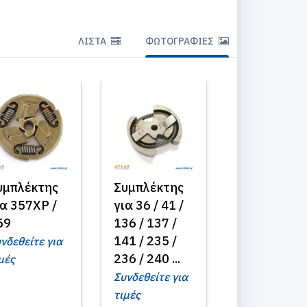
ΛΊΣΤΑ
ΦΩΤΟΓΡΑΦΊΕΣ
υμπλέκτης
Συμπλέκτης
ια 357XP /
για 36 / 41 /
59
136 / 137 /
141 / 235 /
νδεθείτε για
236 / 240 ...
μές
Συνδεθείτε για
τιμές