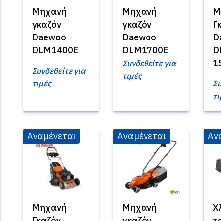
Μηχανή
Μηχανή
Μ
γκαζόν
γκαζόν
Γ
Daewoo
Daewoo
D
DLM1400E
DLM1700E
D
1
Συνδεθείτε για
Συνδεθείτε για
τιμές
τιμές
Συ
τι
Αναμένεται
Αναμένεται
Αν
Μηχανή
Μηχανή
Χ
Γκαζόν
γκαζόν
τ