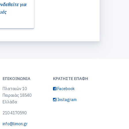
νδεθείτε για
μές
ΕΠΙΚΟΙΝΩΝΊΑ
ΚΡΑΤΉΣΤΕ ΕΠΑΦΉ
Πλαταιών 10
Facebook
Πειραιάς 18540
Instagram
Ελλάδα
210 4170590
info@limon.gr