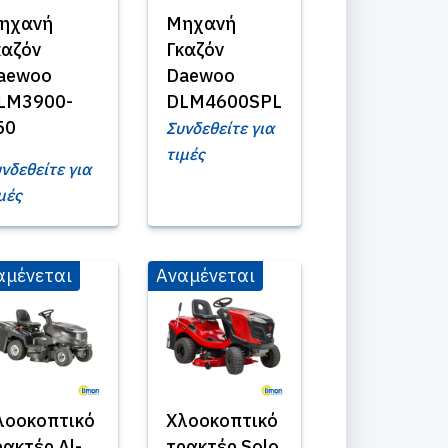
ηχανή
Μηχανή
καζόν
Γκαζόν
aewoo
Daewoo
LM3900-
DLM4600SPL
50
Συνδεθείτε για
τιμές
νδεθείτε για
μές
αμένεται
Αναμένεται
λοοκοπτικό
Χλοοκοπτικό
ρακτέρ Al-
τρακτέρ Solo