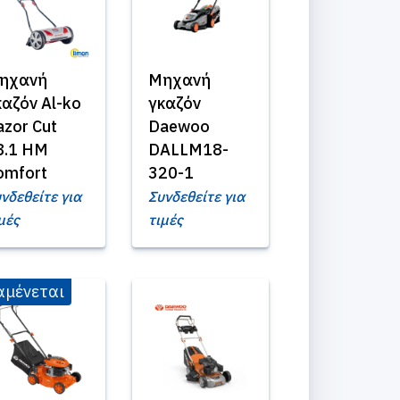
ηχανή
Μηχανή
καζόν Al-ko
γκαζόν
azor Cut
Daewoo
8.1 HM
DALLM18-
omfort
320-1
νδεθείτε για
Συνδεθείτε για
μές
τιμές
αμένεται