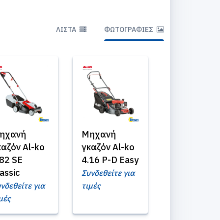
ΛΊΣΤΑ
ΦΩΤΟΓΡΑΦΊΕΣ
ηχανή
Μηχανή
καζόν Al-ko
γκαζόν Al-ko
.82 SE
4.16 P-D Easy
assic
Συνδεθείτε για
νδεθείτε για
τιμές
μές