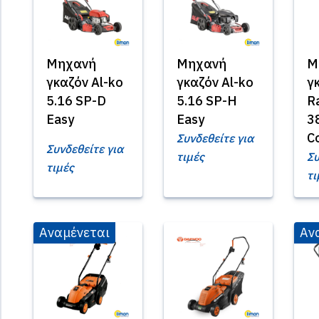
Μηχανή
Μηχανή
Μ
γκαζόν Al-ko
γκαζόν Al-ko
γ
5.16 SP-D
5.16 SP-H
R
Easy
Easy
3
C
Συνδεθείτε για
Συνδεθείτε για
τιμές
Συ
τιμές
τι
Αναμένεται
Αν