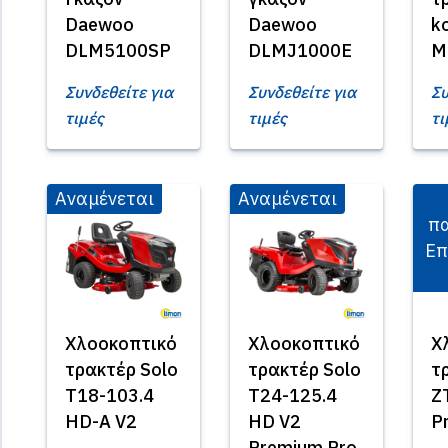
Daewoo
Daewoo
k
DLM5100SP
DLMJ1000E
M
Συνδεθείτε για
Συνδεθείτε για
Συ
τιμές
τιμές
τι
Αναμένεται
Αναμένεται
πα
Επ
Χλοοκοπτικό
Χλοοκοπτικό
Χ
τρακτέρ Solo
τρακτέρ Solo
τ
T18-103.4
T24-125.4
Z
HD-A V2
HD V2
P
Premium Pro