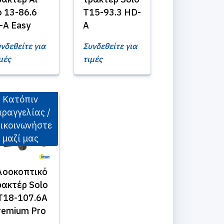
o 13-86.6
T15-93.3 HD-
-A Easy
A
νδεθείτε για
Συνδεθείτε για
μές
τιμές
Κατόπιν
ραγγελίας /
ικοινωνήστε
μαζί μας
λοοκοπτικό
ρακτέρ Solo
T18-107.6A
remium Pro