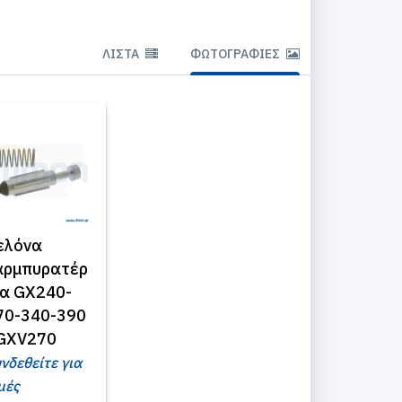
ΛΊΣΤΑ
ΦΩΤΟΓΡΑΦΊΕΣ
ελόνα
αρμπυρατέρ
ια GX240-
70-340-390
 GXV270
νδεθείτε για
μές