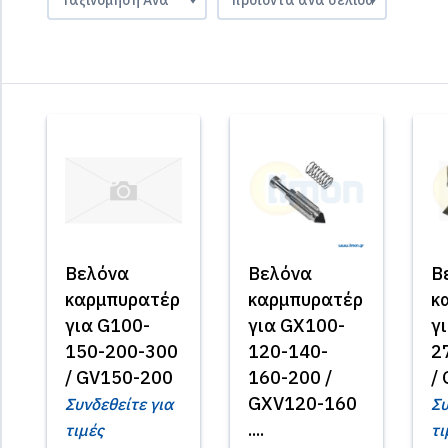
Βελόνα
Βελόνα
Β
καρμπυρατέρ
καρμπυρατέρ
κ
για G100-
για GX100-
γ
150-200-300
120-140-
2
/ GV150-200
160-200 /
/
GXV120-160
Συνδεθείτε για
Συ
....
τιμές
τι