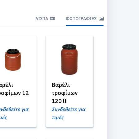
ΛΊΣΤΑ
ΦΩΤΟΓΡΑΦΊΕΣ
αρέλι
Βαρέλι
ροφίμων 12
τροφίμων
120 lt
νδεθείτε για
Συνδεθείτε για
μές
τιμές