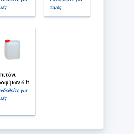
μές
τιμές
πιτόνι
ροφίμων 6 lt
νδεθείτε για
μές