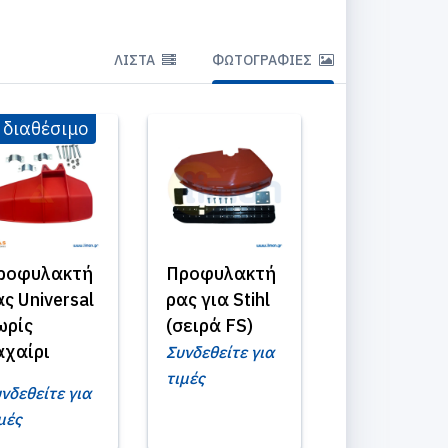
ΛΊΣΤΑ
ΦΩΤΟΓΡΑΦΊΕΣ
 διαθέσιμο
ροφυλακτή
Προφυλακτή
ας Universal
ρας για Stihl
ωρίς
(σειρά FS)
αχαίρι
Συνδεθείτε για
τιμές
νδεθείτε για
μές