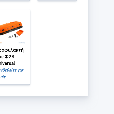
ροφυλακτή
ας Φ28
iversal
νδεθείτε για
μές