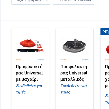
Μη
Προφυλακτή
Προφυλακτή
Π
ρας Universal
ρας Universal
ρ
με μαχαίρι
μεταλλικός
χ
μ
Συνδεθείτε για
Συνδεθείτε για
τιμές
τιμές
Συ
τι